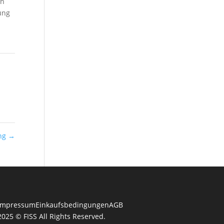
en
ung
ung
→
Impressum
Einkaufsbedingungen
AGB
2025 © FISS All Rights Reserved.